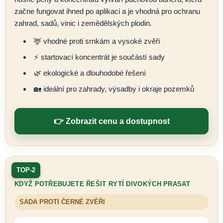
s
začne fungovat ihned po aplikaci a je vhodná pro ochranu
t
zahrad, sadů, vinic i zemědělských plodin.
🦌 vhodné proti srnkám a vysoké zvěři
r
⚡ startovací koncentrát je součástí sady
🌿 ekologické a dlouhodobé řešení
🏡 ideální pro zahrady, výsadby i okraje pozemků
👉 Zobrazit cenu a dostupnost
TOP-2
KDYŽ POTŘEBUJETE ŘEŠIT RYTÍ DIVOKÝCH PRASAT
SADA PROTI ČERNÉ ZVĚŘI