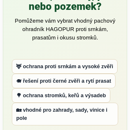
a
nebo pozemek?
n
Pomůžeme vám vybrat vhodný pachový
ohradník HAGOPUR proti srnkám,
a
prasatům i okusu stromků.
p
r
🦌 ochrana proti srnkám a vysoké zvěři
o
🐗 řešení proti černé zvěři a rytí prasat
t
🌳 ochrana stromků, keřů a výsadeb
i
s
🏡 vhodné pro zahrady, sady, vinice i
pole
r