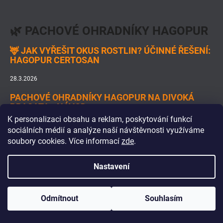
🌿 PACHOVÉ OHRADNÍKY HAGOPUR
🦌 JAK VYŘEŠIT OKUS ROSTLIN? ÚČINNÉ ŘEŠENÍ:
HAGOPUR CERTOSAN
28.3.2026
PACHOVÉ OHRADNÍKY HAGOPUR NA DIVOKÁ
PRASATA - NÁVOD
K personalizaci obsahu a reklam, poskytování funkcí
27.3.2026
sociálních médií a analýze naší návštěvnosti využíváme
soubory cookies. Více informací
zde
.
PACHOVÉ OHRADNÍKY HAGOPUR NA SRNKY A
JELENY - NÁVOD
Nastavení
27.3.2026
Odmítnout
Souhlasím
Vytvořil Shoptet