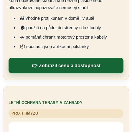
kuna opakovaně škodí a kde běžné plašiče nebo
ultrazvukové odpuzovače nemusejí stačit.
🦝 vhodné proti kunám v domě i v autě
🏠 použití na půdu, do střechy i do stodoly
🚗 pomáhá chránit motorový prostor a kabely
📦 součástí jsou aplikační polštářky
👉 Zobrazit cenu a dostupnost
LETNÍ OCHRANA TERASY A ZAHRADY
PROTI HMYZU