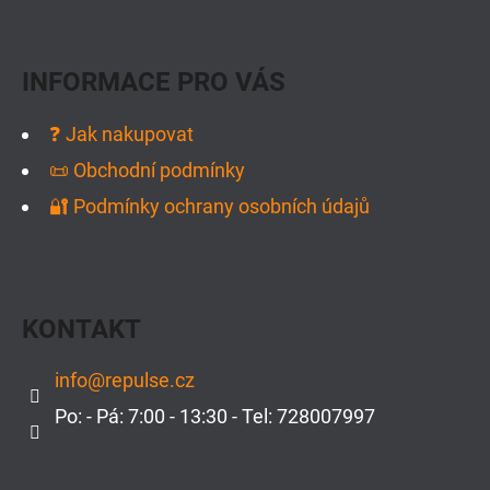
Á
P
INFORMACE PRO VÁS
A
T
❓ Jak nakupovat
Í
📜 Obchodní podmínky
🔐 Podmínky ochrany osobních údajů
KONTAKT
info
@
repulse.cz
Po: - Pá: 7:00 - 13:30 - Tel: 728007997