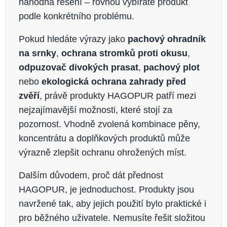
náhodná řešení – rovnou vybíráte produkt
podle konkrétního problému.
Pokud hledáte výrazy jako
pachový ohradník
na srnky
,
ochrana stromků proti okusu
,
odpuzovač divokých prasat
,
pachový plot
nebo
ekologická ochrana zahrady před
zvěří
, právě produkty HAGOPUR patří mezi
nejzajímavější možnosti, které stojí za
pozornost. Vhodně zvolená kombinace pěny,
koncentrátu a doplňkových produktů může
výrazně zlepšit ochranu ohrožených míst.
Dalším důvodem, proč dát přednost
HAGOPUR, je jednoduchost. Produkty jsou
navržené tak, aby jejich použití bylo praktické i
pro běžného uživatele. Nemusíte řešit složitou