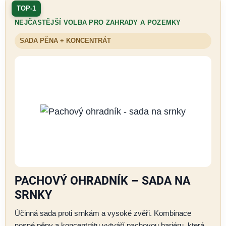
a
TOP-1
t
NEJČASTĚJŠÍ VOLBA PRO ZAHRADY A POZEMKY
ů
SADA PĚNA + KONCENTRÁT
m
a
o
k
u
PACHOVÝ OHRADNÍK – SADA NA
s
SRNKY
u
Účinná sada proti srnkám a vysoké zvěři. Kombinace
nosné pěny a koncentrátu vytváří pachovou bariéru, která