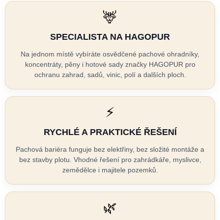
h
E
🦌
r
T
E
SPECIALISTA NA HAGOPUR
a
N
Na jednom místě vybíráte osvědčené pachové ohradníky,
d
A
koncentráty, pěny i hotové sady značky HAGOPUR pro
ochranu zahrad, sadů, vinic, polí a dalších ploch.
J
n
Í
í
⚡
T
k
?
RYCHLÉ A PRAKTICKÉ ŘEŠENÍ
Pachová bariéra funguje bez elektřiny, bez složité montáže a
y
bez stavby plotu. Vhodné řešení pro zahrádkáře, myslivce,
zemědělce i majitele pozemků.
H
HLEDAT
A
🌿