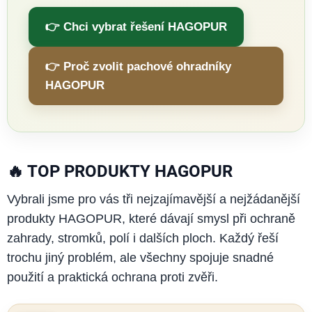
n
👉 Chci vybrat řešení HAGOPUR
k
👉 Proč zvolit pachové ohradníky
á
HAGOPUR
m
,
🔥 TOP PRODUKTY HAGOPUR
p
Vybrali jsme pro vás tři nejzajímavější a nejžádanější
r
produkty HAGOPUR, které dávají smysl při ochraně
zahrady, stromků, polí i dalších ploch. Každý řeší
a
trochu jiný problém, ale všechny spojuje snadné
s
použití a praktická ochrana proti zvěři.