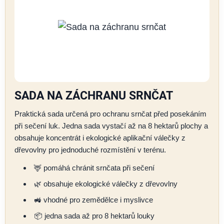
SADA NA ZÁCHRANU SRNČAT
Praktická sada určená pro ochranu srnčat před posekáním
při sečení luk. Jedna sada vystačí až na 8 hektarů plochy a
obsahuje koncentrát i ekologické aplikační válečky z
dřevovlny pro jednoduché rozmístění v terénu.
🦌 pomáhá chránit srnčata při sečení
🌿 obsahuje ekologické válečky z dřevovlny
🚜 vhodné pro zemědělce i myslivce
📦 jedna sada až pro 8 hektarů louky