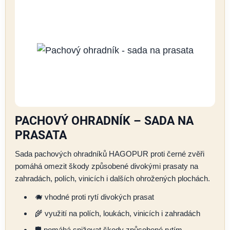
PACHOVÝ OHRADNÍK – SADA NA
PRASATA
Sada pachových ohradníků HAGOPUR proti černé zvěři
pomáhá omezit škody způsobené divokými prasaty na
zahradách, polích, vinicích i dalších ohrožených plochách.
🐗 vhodné proti rytí divokých prasat
🌾 využití na polích, loukách, vinicích i zahradách
🛡️ pomáhá snižovat škody způsobené rytím