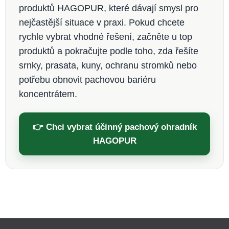
produktů HAGOPUR, které dávají smysl pro
nejčastější situace v praxi. Pokud chcete
rychle vybrat vhodné řešení, začněte u top
produktů a pokračujte podle toho, zda řešíte
srnky, prasata, kuny, ochranu stromků nebo
potřebu obnovit pachovou bariéru
koncentrátem.
👉 Chci vybrat účinný pachový ohradník
HAGOPUR
Z