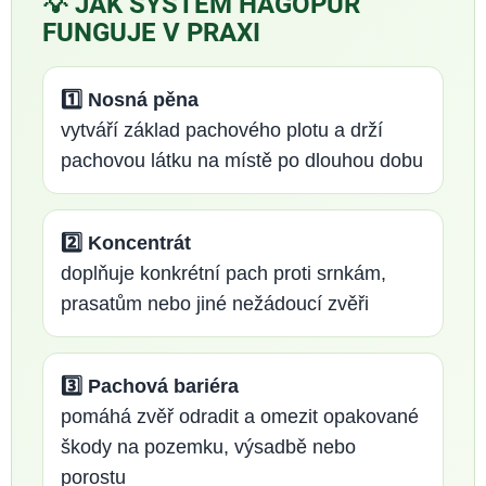
💡 JAK SYSTÉM HAGOPUR
FUNGUJE V PRAXI
1️⃣ Nosná pěna
vytváří základ pachového plotu a drží
pachovou látku na místě po dlouhou dobu
2️⃣ Koncentrát
doplňuje konkrétní pach proti srnkám,
prasatům nebo jiné nežádoucí zvěři
3️⃣ Pachová bariéra
pomáhá zvěř odradit a omezit opakované
škody na pozemku, výsadbě nebo
porostu