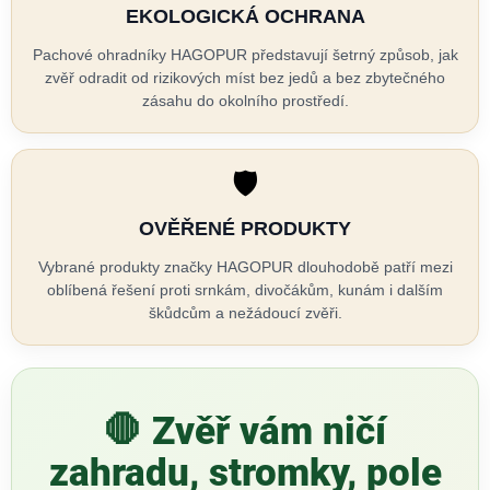
G
EKOLOGICKÁ OCHRANA
O
Pachové ohradníky HAGOPUR představují šetrný způsob, jak
zvěř odradit od rizikových míst bez jedů a bez zbytečného
P
zásahu do okolního prostředí.
U
🛡️
R
OVĚŘENÉ PRODUKTY
–
Vybrané produkty značky HAGOPUR dlouhodobě patří mezi
oblíbená řešení proti srnkám, divočákům, kunám i dalším
o
škůdcům a nežádoucí zvěři.
c
h
🛑 Zvěř vám ničí
r
zahradu, stromky, pole